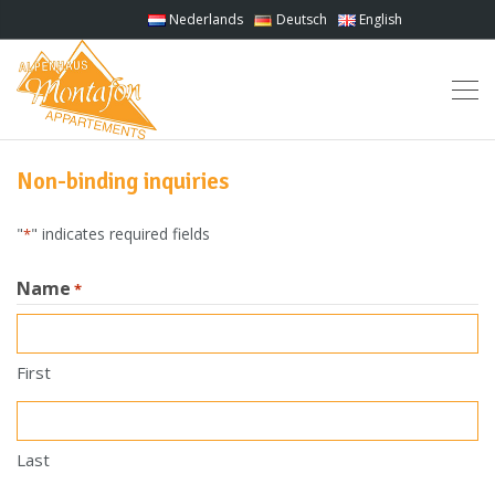
Nederlands
Deutsch
English
Non-binding inquiries
"
" indicates required fields
*
Name
*
First
Last