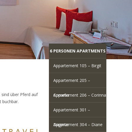
6 PERSONEN APARTMENTS
Appartement 105 – Birgit
Appartement 205 –
sind über Pferd auf
Cornelia
Appartement 206 – Corinna
t buchbar.
Appartement 301 –
Dagmar
Appartement 304 – Diane